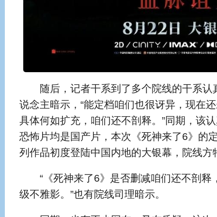
随后，记者干系到了多个院线的干系认真
说念主暗示，“能定档咱们也很讶异，现在
具体何如扩充，咱们还不剖释。”同期，该
恐怖片均是国产片，本次《死神来了6》的
列作品初度登陆中国内地的大银幕，院线方
“《死神来了6》是否删减咱们还不剖释
级不雅影。”也有院线司理暗示。