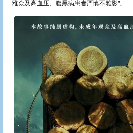
雅众及高血压、腹黑病患者严慎不雅影”。