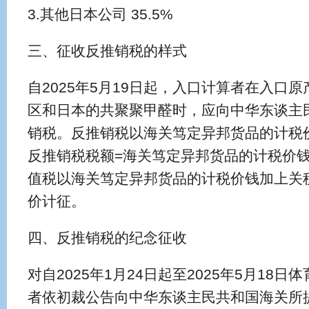
3.其他日本公司 35.5%
三、征收反推销税的样式
自2025年5月19日起，入口计算者在入口
区和日本的共聚聚甲醛时，应向中华东谈主
销税。反推销税以海关笃定异邦货品的计税
反推销税税额=海关笃定异邦货品的计税价
值税以海关笃定异邦货品的计税价钱加上关
价计征。
四、反推销税的纪念征收
对自2025年1月24日起至2025年5月18
者依初裁公告向中华东谈主民共和国海关所