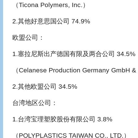
（Ticona Polymers, Inc.）
2.其他好意思国公司 74.9%
欧盟公司：
1.塞拉尼斯出产德国有限及两合公司 34.5%
（Celanese Production Germany GmbH &
2.其他欧盟公司 34.5%
台湾地区公司：
1.台湾宝理塑胶股份有限公司 3.8%
（POLYPLASTICS TAIWAN CO., LTD.）