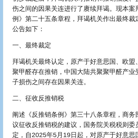
伤之间的因果关连进行了赓续拜谒。现本案
例》第二十五条章程，拜谒机关作出最终裁
公告如下：
一、最终裁定
拜谒机关最终认定，原产于好意思国、欧盟
聚甲醛存在推销，中国大陆共聚聚甲醛产业
子损伤之间存在因果关连。
二、征收反推销税
阐述《反推销条例》第三十八条章程，商务
议征收反推销税的建议，国务院关税税则委
定，自2025年5月19日起，对原产于好意