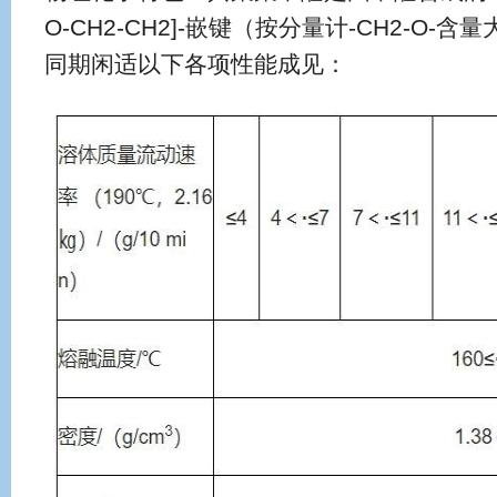
O-CH2-CH2]-嵌键（按分量计-CH2-O-
同期闲适以下各项性能成见：