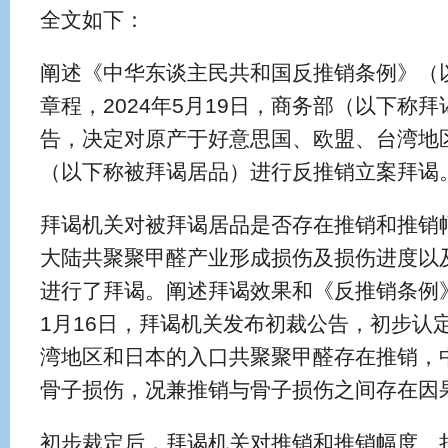
全文如下：
阐述《中华东谈主民共和国反推销条例》（
章程，2024年5月19日，商务部（以下称拜
告，决定对原产于好意思国、欧盟、台湾地
（以下称被拜谒居品）进行反推销立案拜谒
拜谒机关对被拜谒居品是否存在推销和推销
大陆共聚聚甲醛产业形成损伤及损伤进度以
进行了拜谒。阐述拜谒效果和《反推销条例》
1月16日，拜谒机关发布初裁公告，初步认
湾地区和日本的入口共聚聚甲醛存在推销，
骨子损伤，况兼推销与骨子损伤之间存在因
初步裁定后，拜谒机关对推销和推销幅度、