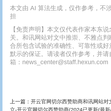
本文由 AI 算法生成，仅作参考，
担
【免责声明】本文仅代表作家本东说
关。和讯网站对文中推崇、不雅点判
合所包含试验的准确性、可靠性或好
默示的保证。请读者仅作参考，并请
箱：news_center@staff.hexun.com
上一篇：
开云官网切尔西赞助商和讯网站对
立-开云官网切尔西赞助商(2024已更新(最新/