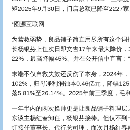
矩2025年9月30日，门店总额已降至2227
*图源互联网
为营救弱势，良品铺子简直用尽所有这个词招
长杨银芬上任次日即文告17年来最大降价，
22%，最高降幅45%。并在公开信中直言：
末端不仅自救失效还反伤了本身，2024年
102%，归母净利润蚀本0.46亿元，降幅125
落5.81%至26.14%。2025年前三季度，毛
一年半内的两次换帅更是让良品铺子料理层天
东谈主杨红春卸任，杨银芬接棒。但仅不到
虹接任董事长、代行总司理，而次月杨红春