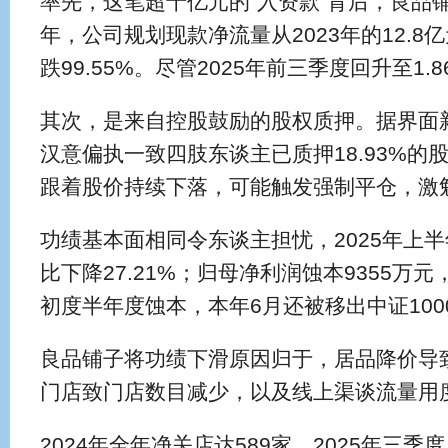
率先，这笔超十亿元的“入资款”背后，良品铺
年，公司规划现款净流量从2023年的12.8亿
跌99.55%。尽管2025年前三季度回升至1
其次，是来自控股鼓励的股权质押。据界面新
汉意偏执一致四肢东谈主已质押18.93%
跟着股价持续下落，可能触发强制平仓，激
功绩基本面相同令东谈主担忧，2025年上半
比下降27.21%；归母净利润蚀本9355万元
初度半年度蚀本，本年6月还被移出中证100
良品铺子将功绩下滑原因归于，居品降价导
门店致门店数目减少，以及线上渠谈流量用
2024年全年净关店达589家，2025年三季