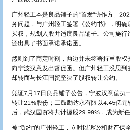
广州轻工本是良品铺子的“首发”协作方。20
务问题，与广州轻工签署《公约书》，明确后
买权，规划入股并适度良品铺子。公司施行
还出具了书面承诺承诺函。
然则到了商定时刻，两边并未签署持重股权
向宁波汉意发出督促函。但广州轻工没思到
却转而与长江国贸坚决了股权转让公约。
凭证7月17日良品铺子公告，宁波汉意偏执一
转让21%股份；二鼓励达永有限以4.45亿元
后，武汉国资将共计握股29.99%，成为新
被“负约”的广州轻工，立时以诉讼和财产保