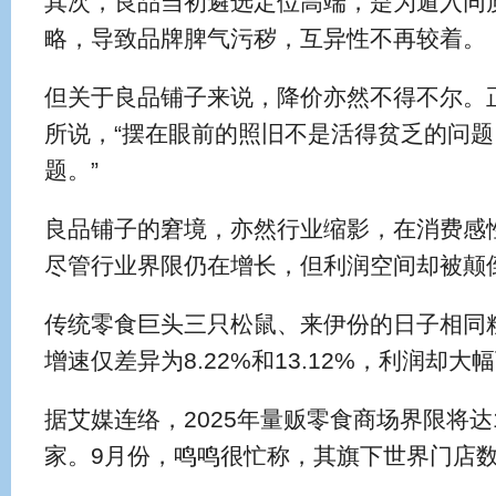
其次，良品当初遴选定位高端，是为遁入同
略，导致品牌脾气污秽，互异性不再较着。
但关于良品铺子来说，降价亦然不得不尔。正
所说，“摆在眼前的照旧不是活得贫乏的问
题。”
良品铺子的窘境，亦然行业缩影，在消费感
尽管行业界限仍在增长，但利润空间却被颠
传统零食巨头三只松鼠、来伊份的日子相同粗
增速仅差异为8.22%和13.12%，利润却大幅下
据艾媒连络，2025年量贩零食商场界限将达1
家。9月份，鸣鸣很忙称，其旗下世界门店数朝