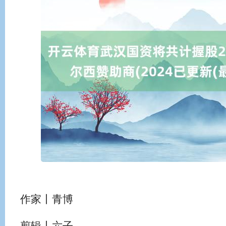
作家丨青博
剪辑丨六子