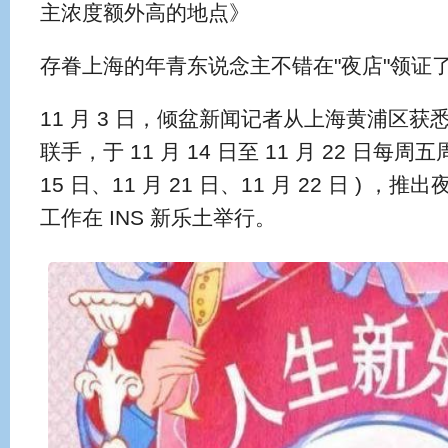
主浓度额外高的地点》
存眷上海的年青东说念主不错在"夜店"领证了
11 月 3 日，倾盆新闻记者从上海黄浦区获悉
联手，于 11 月 14 日至 11 月 22 日每周五周六
15 日、11 月 21 日、11 月 22 日 )
工作在 INS 新乐土举行。