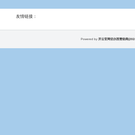
友情链接：
Powered by
开云官网切尔西赞助商(202