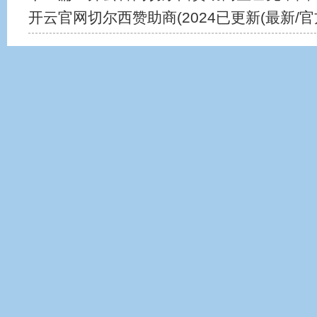
开云官网切尔西赞助商(2024已更新(最新/官