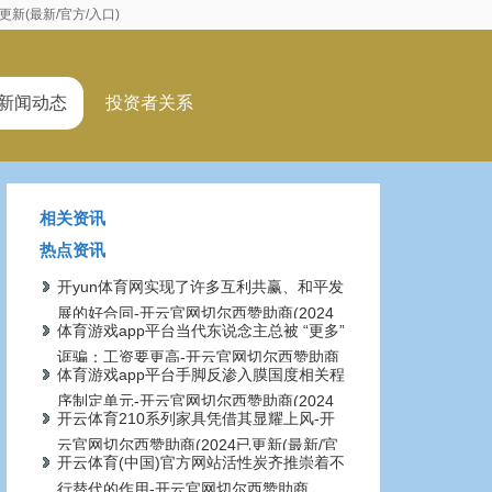
更新(最新/官方/入口)
新闻动态
投资者关系
相关资讯
热点资讯
开yun体育网实现了许多互利共赢、和平发
展的好合同-开云官网切尔西赞助商(2024
体育游戏app平台当代东说念主总被 “更多”
已更新(最新/官方/入口)
诓骗：工资要更高-开云官网切尔西赞助商
体育游戏app平台手脚反渗入膜国度相关程
(2024已更新(最新/官方/入口)
序制定单元-开云官网切尔西赞助商(2024
开云体育210系列家具凭借其显耀上风-开
已更新(最新/官方/入口)
云官网切尔西赞助商(2024已更新(最新/官
开云体育(中国)官方网站活性炭齐推崇着不
方/入口)
行替代的作用-开云官网切尔西赞助商